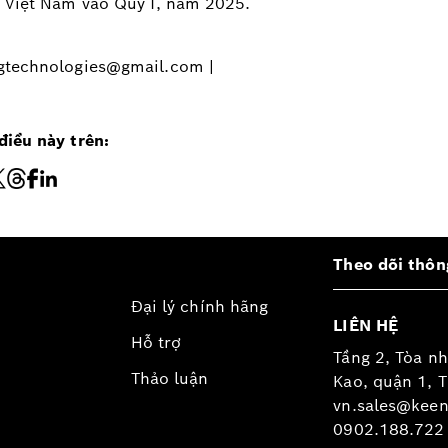
g Việt Nam vào Quý I, năm 2025.
gtechnologies@gmail.com |
điều này trên:
Theo dõi thông
Đại lý chính hãng
LIÊN HỆ
Hỗ trợ
Tầng 2, Tòa n
Thảo luận
Kao, quận 1, 
vn.sales@keen
0902.188.722