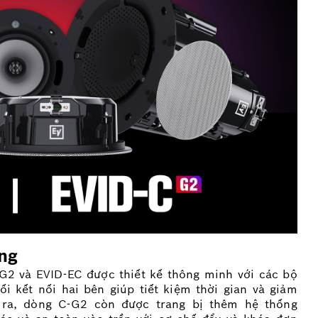
ng
G2 và EVID-EC được thiết kế thông minh với các bộ
i kết nối hai bên giúp tiết kiệm thời gian và giảm
i ra, dòng C-G2 còn được trang bị thêm hệ thống