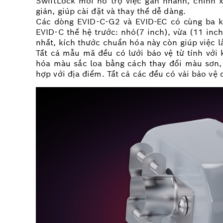
SwiftLock mới hỗ trợ việc gắn nhanh, chính x
giản, giúp cài đặt và thay thế dễ dàng.
Các dòng EVID-C-G2 và EVID-EC có cùng ba kí
EVID-C thế hệ trước: nhỏ(7 inch), vừa (11 inch
nhất, kích thước chuẩn hóa này còn giúp việc 
Tất cả mẫu mã đều có lưới bảo vệ từ tính với
hóa màu sắc loa bằng cách thay đổi màu sơn, 
hợp với địa điểm. Tất cả các đều có vải bảo vệ 