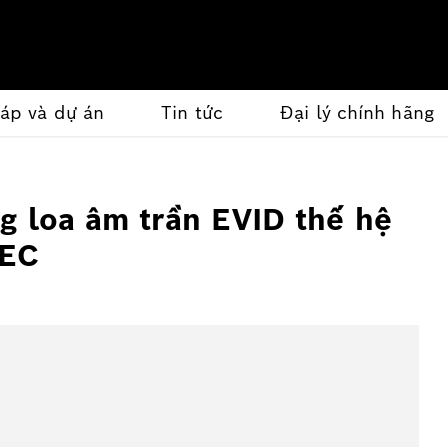
háp và dự án
Tin tức
Đại lý chính hãng
ng loa âm trần EVID thế hệ
-EC