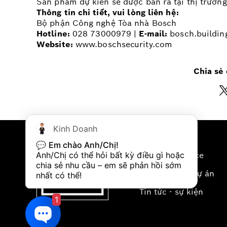
Sản phẩm dự kiến sẽ được bán ra tại thị trườn
Thông tin chi tiết, vui lòng liên hệ:
Bộ phận Công nghệ Tòa nhà Bosch
Hotline:
028 73000979 |
E-mail:
bosch.buildin
Website:
www.boschsecurity.com
Chia sẻ 
Kinh Doanh
KHÁM PHÁ
💬 
Em chào Anh/Chị!
Về Electro-Voice
Anh/Chị có thể hỏi bất kỳ điều gì hoặc 
chia sẻ nhu cầu – em sẽ phản hồi sớm 
Giải pháp và dự án
nhất có thể!
Tin tức - sự kiện
1