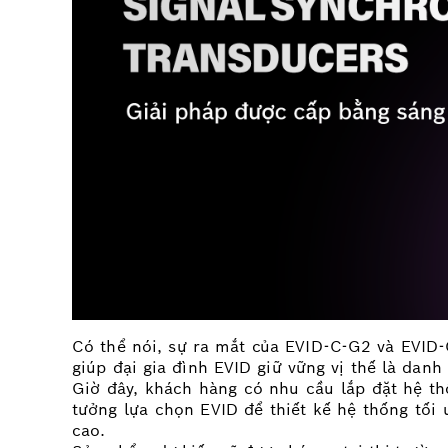
Có thể nói, sự ra mắt của EVID-C-G2 và EVI
giúp đại gia đình EVID giữ vững vị thế là da
Giờ đây, khách hàng có nhu cầu lắp đặt hệ th
tưởng lựa chọn EVID để thiết kế hệ thống tối
cao.