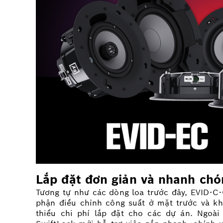
Lắp đặt đơn giản và nhanh chó
Tương tự như các dòng loa trước đây, EVID-C-
phận điều chỉnh công suất ở mặt trước và khố
thiểu chi phí lắp đặt cho các dự án. Ngoà