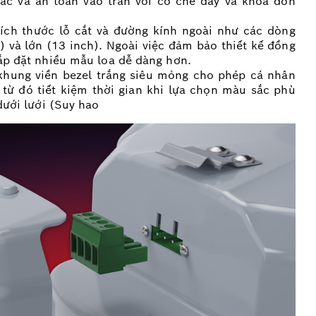
ác và an toàn vào trần với cơ chế đẩy và khóa đơn
ch thước lỗ cắt và đường kính ngoài như các dòng
) và lớn (13 inch). Ngoài việc đảm bảo thiết kế đồng
lắp đặt nhiều mẫu loa dễ dàng hơn.
 khung viền bezel trắng siêu mỏng cho phép cá nhân
từ đó tiết kiệm thời gian khi lựa chọn màu sắc phù
dưới lưới (Suy hao