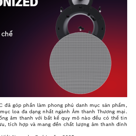
D-C đã góp phần làm phong phú danh mục sản phẩm,
nh mục loa đa dạng nhất ngành Âm thanh Thương mại.
ống âm thanh với bất kể quy mô nào đều có thể tin
 ưu, tích hợp và mang đến chất lượng âm thanh đỉnh