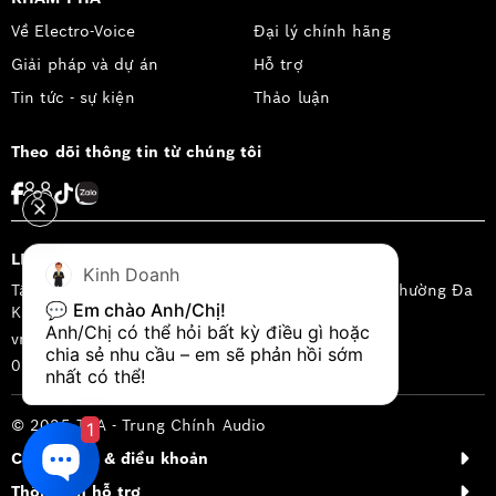
Về Electro-Voice
Đại lý chính hãng
Giải pháp và dự án
Hỗ trợ
Tin tức - sự kiện
Thảo luận
Theo dõi thông tin từ chúng tôi
LIÊN HỆ
Kinh Doanh
Tầng 2, Tòa nhà LIM 3, 29A Nguyễn Đình Chiểu, phường Đa
💬 
Em chào Anh/Chị!
Kao, quận 1, Thành phố Hồ Chí Minh, Việt Nam
Anh/Chị có thể hỏi bất kỳ điều gì hoặc 
vn.sales@keenfinity-group.com
chia sẻ nhu cầu – em sẽ phản hồi sớm 
0902.188.722
nhất có thể!
© 2025 TCA - Trung Chính Audio
1
Chính sách & điều khoản
Thông tin hỗ trợ