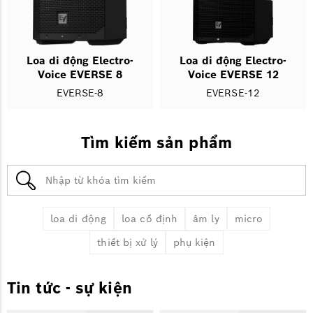
Loa di động Electro-
Loa di động Electro-
Voice EVERSE 8
Voice EVERSE 12
EVERSE-8
EVERSE-12
Tìm kiếm sản phẩm
loa di động
loa cố định
âm ly
micro
thiết bị xử lý
phụ kiện
Tin tức - sự kiện