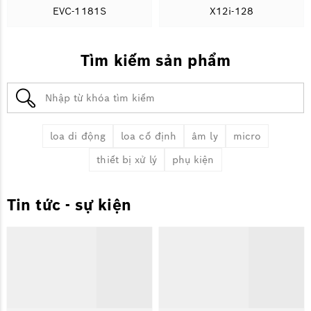
EVC-1181S
X12i-128
Tìm kiếm sản phẩm
loa di động
loa cố định
âm ly
micro
thiết bị xử lý
phụ kiện
Tin tức - sự kiện