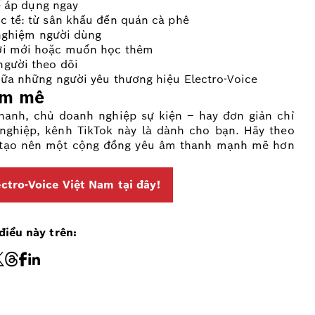
hể áp dụng ngay
c tế: từ sân khấu đến quán cà phê
i nghiệm người dùng
ười mới hoặc muốn học thêm
người theo dõi
iữa những người yêu thương hiệu Electro-Voice
am mê
hanh, chủ doanh nghiệp sự kiện – hay đơn giản chỉ
nghiệp, kênh TikTok này là dành cho bạn. Hãy theo
tôi tạo nên một cộng đồng yêu âm thanh mạnh mẽ hơn
ctro-Voice Việt Nam tại đây!
điều này trên: