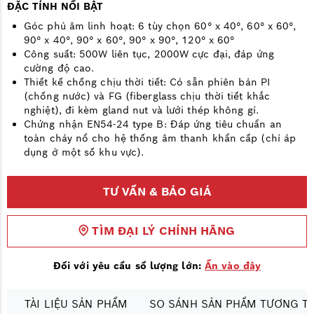
ĐẶC TÍNH NỔI BẬT
Góc phủ âm linh hoạt: 6 tùy chọn 60° x 40°, 60° x 60°,
90° x 40°, 90° x 60°, 90° x 90°, 120° x 60°
Công suất: 500W liên tục, 2000W cực đại, đáp ứng
cường độ cao.
Thiết kế chống chịu thời tiết: Có sẵn phiên bản PI
(chống nước) và FG (fiberglass chịu thời tiết khắc
nghiệt), đi kèm gland nut và lưới thép không gỉ.
Chứng nhận EN54-24 type B: Đáp ứng tiêu chuẩn an
toàn cháy nổ cho hệ thống âm thanh khẩn cấp (chỉ áp
dụng ở một số khu vực).
TƯ VẤN & BÁO GIÁ
TÌM ĐẠI LÝ CHÍNH HÃNG
Đối với yêu cầu số lượng lớn:
Ấn vào đây
T
TÀI LIỆU SẢN PHẨM
SO SÁNH SẢN PHẨM TƯƠNG T