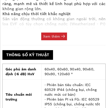
ràng, mạnh mẽ và thiết kế linh hoạt phù hợp với các
không gian rộng lớn.
Khả năng chịu thời tiết khắc nghiệt
Sân vận động thường có không gian ngoài trời, nên
loa EVF có tùy chọn chống nước (Weatherized - PI)
giúp chống lại tác động của mưa, bụi và nhiệt độ cao.
Vỏ loa gỗ bạch dương phủ sơn chống thời tiết, lưới
Xem thêm
thép sơn tĩnh điện đảm bảo hoạt động bền bỉ trong
thời gian dài.
THÔNG SỐ KỸ THUẬT
Góc phủ âm danh
60x40, 60x60, 90x40, 90x60,
định (-6 dB) HxV
90x90, 120x60 °
- Phiên bản tiêu chuẩn: IEC
60529 IP44 (chống bụi, chống
Tiêu chuẩn môi
nước mức cơ bản)
trường
- Phiên bản PI và FG: IEC 60529
IP55 (chống bụi, chống nước tốt