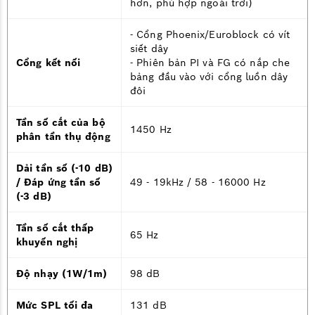
hơn, phù hợp ngoài trời)
- Cổng Phoenix/Euroblock có vít
siết dây
Cổng kết nối
- Phiên bản PI và FG có nắp che
bảng đầu vào với cổng luồn dây
đôi
Tần số cắt của bộ
1450 Hz
phân tần thụ động
Dải tần số (-10 dB)
/ Đáp ứng tần số
49 - 19kHz / 58 - 16000 Hz
(-3 dB)
EVF - Thiết kế module dễ lắp đặt
Một trong những điểm nổi bật của dòng loa này là
Tần số cắt thấp
65 Hz
thiết kế module linh hoạt, giúp việc lắp đặt trở nên
khuyến nghị
dễ dàng và tối ưu hóa hiệu suất âm thanh.
Dễ dàng điều chỉnh góc phủ âm
Độ nhạy (1W/1m)
98 dB
Tùy chỉnh hướng sóng dễ dàng: Loa EVF có nhiều tùy
chọn góc phủ âm (horn pattern) như 60° x 40°, 90° x
Mức SPL tối đa
131 dB
40°, 90° x 60°, 120° x 60°, giúp tối ưu hóa độ phủ âm