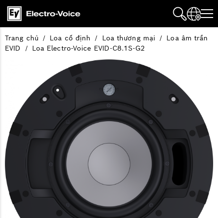
Trang chủ
Loa cố định
Loa thương mại
Loa âm trần
EVID
Loa Electro-Voice EVID-C8.1S-G2