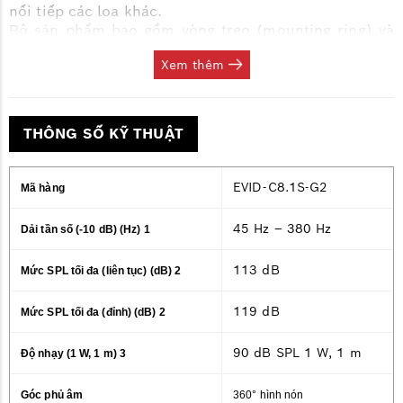
nối tiếp các loa khác.
Bộ sản phẩm bao gồm vòng treo (mounting ring) và
giá đỡ trần (tile bridge), đảm bảo treo lắp an toàn
Xem thêm
trong các trần thả sử dụng bông khoáng hoặc các
loại tấm trần nhẹ khác.
Dòng loa âm trần EVID được thiết kế để hoạt động
đồng bộ với nhau trên nhiều loại trần khác nhau và
THÔNG SỐ KỸ THUẬT
có thể kết hợp hoàn hảo với loa gắn tường hoặc loa
âm tường EVID, tạo thành một hệ thống âm thanh
liền mạch và nhất quán.
EVID-C8.1S-G2
Mã hàng
45 Hz – 380 Hz
Dải tần số (-10 dB) (Hz) 1
113 dB
Mức SPL tối đa (liên tục) (dB) 2
119 dB
Mức SPL tối đa (đỉnh) (dB) 2
90 dB SPL 1 W, 1 m
Độ nhạy (1 W, 1 m) 3
Góc phủ âm
360° hình nón