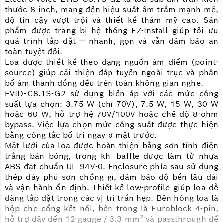
thước 8 inch, mang đến hiệu suất âm trầm mạnh mẽ,
độ tin cậy vượt trội và thiết kế thẩm mỹ cao. Sản
phẩm được trang bị hệ thống EZ-Install giúp tối ưu
quá trình lắp đặt — nhanh, gọn và vẫn đảm bảo an
toàn tuyệt đối.
Loa được thiết kế theo dạng nguồn âm điểm (point-
source) giúp cải thiện đáp tuyến ngoài trục và phân
bố âm thanh đồng đều trên toàn không gian nghe.
EVID-C8.1S-G2 sử dụng biến áp với các mức công
suất lựa chọn: 3.75 W (chỉ 70V), 7.5 W, 15 W, 30 W
hoặc 60 W, hỗ trợ hệ 70V/100V hoặc chế độ 8-ohm
bypass. Việc lựa chọn mức công suất được thực hiện
bằng công tắc bố trí ngay ở mặt trước.
Mặt lưới của loa được hoàn thiện bằng sơn tĩnh điện
trắng bán bóng, trong khi baffle được làm từ nhựa
ABS đạt chuẩn UL 94V-0. Enclosure phía sau sử dụng
thép dày phủ sơn chống gỉ, đảm bảo độ bền lâu dài
và vận hành ổn định. Thiết kế low-profile giúp loa dễ
dàng lắp đặt trong các vị trí trần hẹp. Bên hông loa là
hộp che cổng kết nối, bên trong là Euroblock 4-pin,
hỗ trợ dây đến 12-gauge / 3.3 mm² và passthrough để