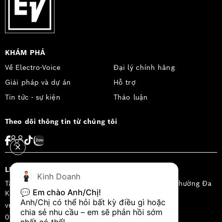
KHÁM PHÁ
Về Electro-Voice
Đại lý chính hãng
Giải pháp và dự án
Hỗ trợ
Tin tức - sự kiện
Thảo luận
Theo dõi thông tin từ chúng tôi
LIÊN HỆ
Kinh Doanh
Tầng 2, Tòa nhà LIM 3, 29A Nguyễn Đình Chiểu, phường Đa
💬 
Em chào Anh/Chị!
Kao, quận 1, Thành phố Hồ Chí Minh, Việt Nam
Anh/Chị có thể hỏi bất kỳ điều gì hoặc 
vn.sales@keenfinity-group.com
chia sẻ nhu cầu – em sẽ phản hồi sớm 
0902.188.722