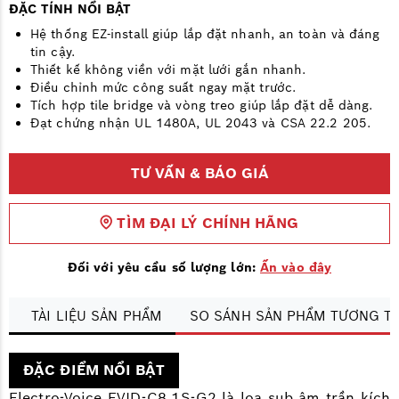
ĐẶC TÍNH NỔI BẬT
Hệ thống EZ-install giúp lắp đặt nhanh, an toàn và đáng
tin cậy.
Thiết kế không viền với mặt lưới gắn nhanh.
Điều chỉnh mức công suất ngay mặt trước.
Tích hợp tile bridge và vòng treo giúp lắp đặt dễ dàng.
Đạt chứng nhận UL 1480A, UL 2043 và CSA 22.2 205.
TƯ VẤN & BÁO GIÁ
TÌM ĐẠI LÝ CHÍNH HÃNG
Đối với yêu cầu số lượng lớn:
Ấn vào đây
T
TÀI LIỆU SẢN PHẨM
SO SÁNH SẢN PHẨM TƯƠNG T
ĐẶC ĐIỂM NỔI BẬT
Electro-Voice EVID-C8.1S-G2 là loa sub âm trần kích