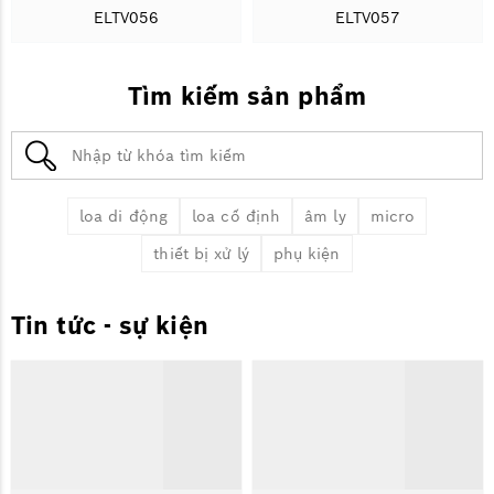
ELTV056
ELTV057
Tìm kiếm sản phẩm
loa di động
loa cố định
âm ly
micro
thiết bị xử lý
phụ kiện
Tin tức - sự kiện